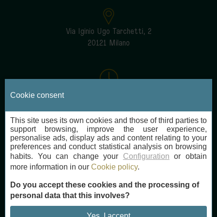
Via Iginio Ugo Tarchetti, 2
20121 Milano
Tutti i giorni
Cookie consent
12:30-14:30 and 19:30-22:30
This site uses its own cookies and those of third parties to
support browsing, improve the user experience,
personalise ads, display ads and content relating to your
preferences and conduct statistical analysis on browsing
habits. You can change your
Configuration
or obtain
cameliasyard@nh-hotels.com
more information in our
Cookie policy
.
+39 02 633 5861
Do you accept these cookies and the processing of
personal data that this involves?
Yes, I accept